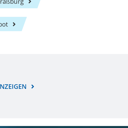
traßburg
bot
ANZEIGEN