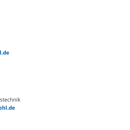
l.de
gstechnik
ehl.de