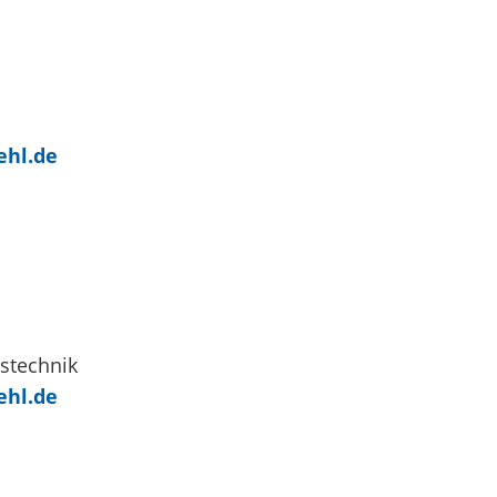
ehl.de
gstechnik
ehl.de