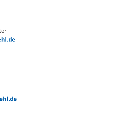
ter
ehl.de
ehl.de