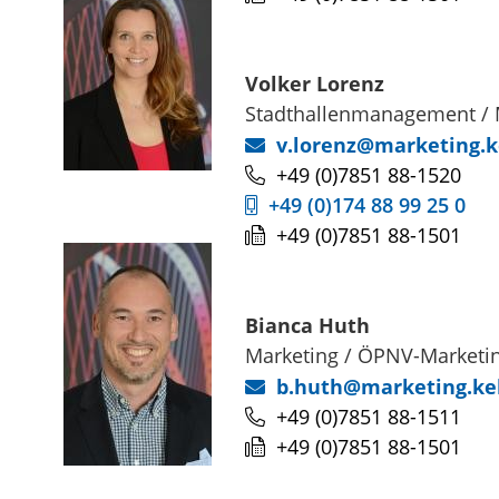
Volker
Lorenz
Stadthallenmanagement / M
v.lorenz@marketing.k
+49 (0)7851 88-1520
+49 (0)174 88 99 25 0
+49 (0)7851 88-1501
Bianca
Huth
Marketing / ÖPNV-Marketin
b.huth@marketing.ke
+49 (0)7851 88-1511
+49 (0)7851 88-1501