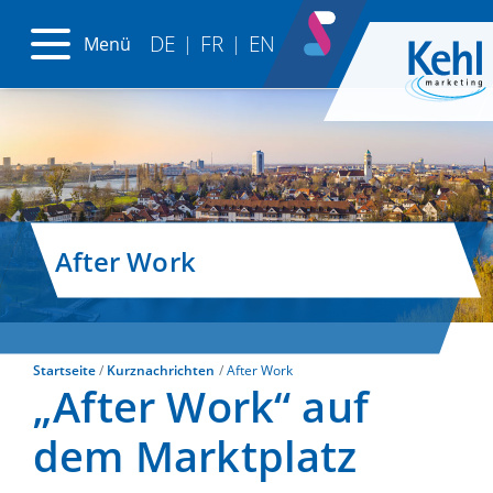
DE
FR
EN
Menü
|
|
After Work
Startseite
Kurznachrichten
After Work
„After Work“ auf
dem Marktplatz