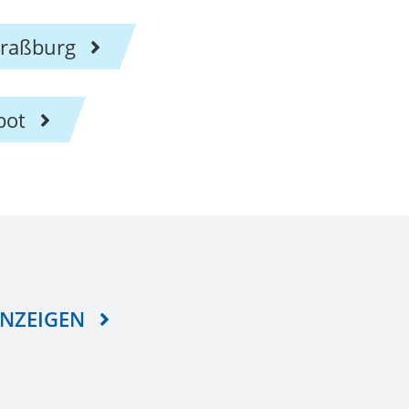
traßburg
bot
ANZEIGEN